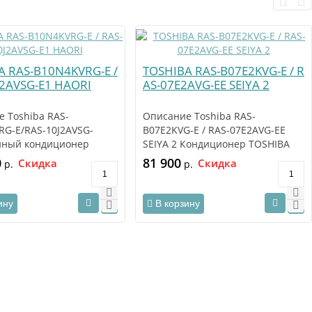
A RAS-B10N4KVRG-E /
TOSHIBA RAS-B07E2KVG-E / R
J2AVSG-E1 HAORI
AS-07E2AVG-EE SEIYA 2
 Toshiba RAS-
Описание Toshiba RAS-
RG-E/RAS-10J2AVSG-
B07E2KVG-E / RAS-07E2AVG-EE
нный кондиционер
SEIYA 2 Кондиционер TOSHIBA
(Тошиба) RAS-
RAS-B07E2KVG-E / R..
0
81 900
Скидка
Скидка
р.
р.
RG..
ину
В корзину