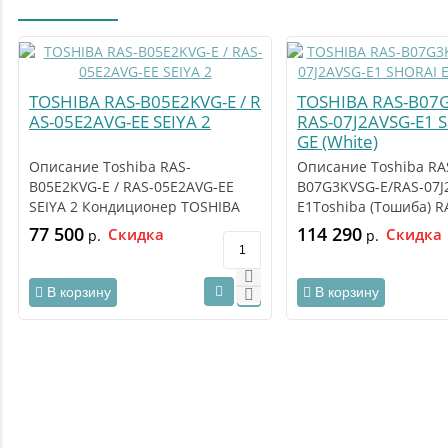
TOSHIBA RAS-B05E2KVG-E / R
TOSHIBA RAS-B07G
AS-05E2AVG-EE SEIYA 2
RAS-07J2AVSG-E1 
GE (White)
Описание Toshiba RAS-
Описание Toshiba RA
B05E2KVG-E / RAS-05E2AVG-EE
B07G3KVSG-E/RAS-07J
SEIYA 2 Кондиционер TOSHIBA
E1Toshiba (Тошиба) R
RAS-B05E2KVG-E / RAS-05..
B07G3KVSG-E/RAS-07J
77 500
114 290
Скидка
Скидка
р.
р.
э..
В корзину
В корзину