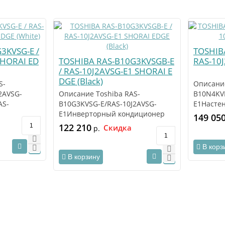
3KVSG-E /
TOSHIB
SHORAI ED
TOSHIBA RAS-B10G3KVSGB-E
RAS-10
/ RAS-10J2AVSG-E1 SHORAI E
DGE (Black)
S-
Описание
2AVSG-
Описание Toshiba RAS-
B10N4KV
AS-
B10G3KVSG-E/RAS-10J2AVSG-
E1Насте
2AVSG-E1 –
E1Инверторный кондиционер
Toshiba 
149 05
модели Toshiba (Тошиба) RAS-..
B10N4KV
122 210
Скидка
р.
В корз
В корзину