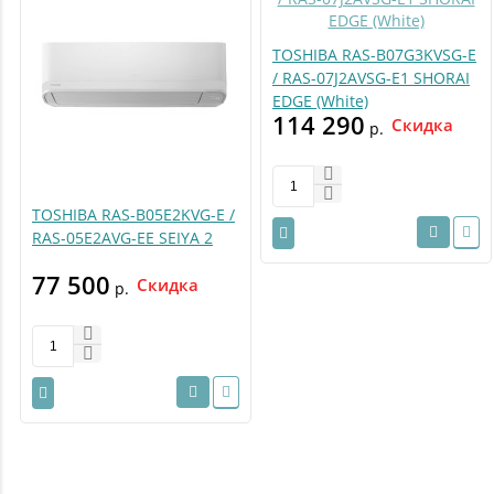
TOSHIBA RAS-B07G3KVSG-E
/ RAS-07J2AVSG-E1 SHORAI
EDGE (White)
114 290
Скидка
р.
TOSHIBA RAS-B05E2KVG-E /
RAS-05E2AVG-EE SEIYA 2
77 500
Скидка
р.