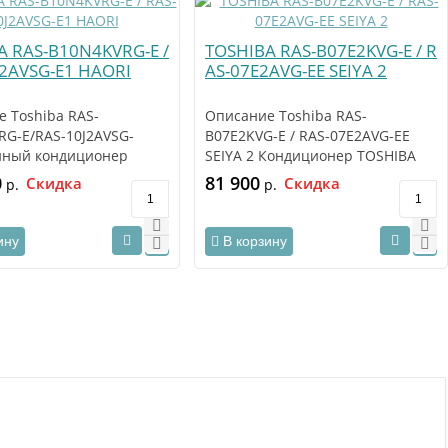
A RAS-B10N4KVRG-E /
TOSHIBA RAS-B07E2KVG-E / R
J2AVSG-E1 HAORI
AS-07E2AVG-EE SEIYA 2
 Toshiba RAS-
Описание Toshiba RAS-
RG-E/RAS-10J2AVSG-
B07E2KVG-E / RAS-07E2AVG-EE
нный кондиционер
SEIYA 2 Кондиционер TOSHIBA
(Тошиба) RAS-
RAS-B07E2KVG-E / R..
0
81 900
Скидка
Скидка
р.
р.
RG..
ину
В корзину