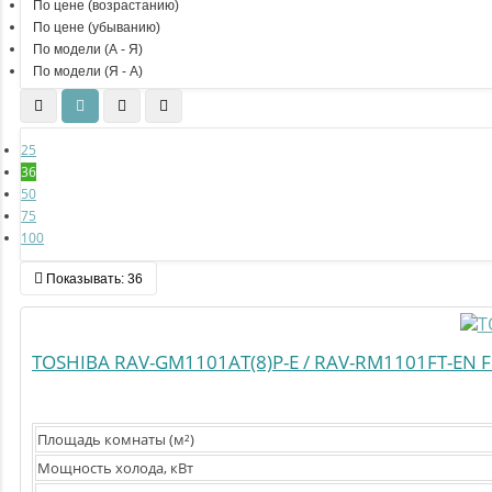
По цене (возрастанию)
По цене (убыванию)
По модели (A - Я)
По модели (Я - A)
25
36
50
75
100
Показывать:
36
TOSHIBA RAV-GM1101AT(8)P-E / RAV-RM1101FT-EN 
Площадь комнаты (м²)
Мощность холода, кВт