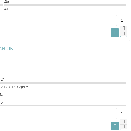
Да
41
121
12,1 (3,0-13,2)кВт
Да
45