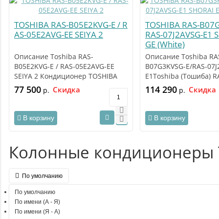
TOSHIBA RAS-B05E2KVG-E / R
TOSHIBA RAS-B07G
AS-05E2AVG-EE SEIYA 2
RAS-07J2AVSG-E1 
GE (White)
Описание Toshiba RAS-
Описание Toshiba RA
B05E2KVG-E / RAS-05E2AVG-EE
B07G3KVSG-E/RAS-07J
SEIYA 2 Кондиционер TOSHIBA
E1Toshiba (Тошиба) R
RAS-B05E2KVG-E / RAS-05..
B07G3KVSG-E/RAS-07J
77 500
114 290
Скидка
Скидка
р.
р.
э..
В корзину
В корзину
Колонные кондиционеры 
По умолчанию
По умолчанию
По имени (A - Я)
По имени (Я - A)