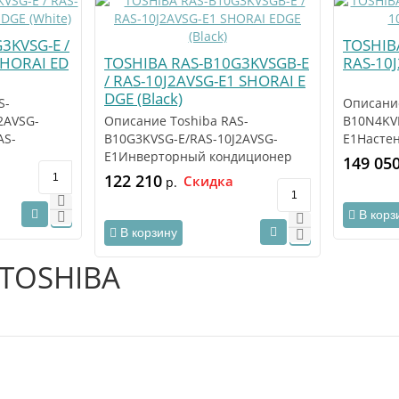
3KVSG-E /
TOSHIB
SHORAI ED
TOSHIBA RAS-B10G3KVSGB-E
RAS-10
/ RAS-10J2AVSG-E1 SHORAI E
DGE (Black)
S-
Описание
2AVSG-
Описание Toshiba RAS-
B10N4KV
AS-
B10G3KVSG-E/RAS-10J2AVSG-
E1Насте
2AVSG-E1 –
E1Инверторный кондиционер
Toshiba 
149 05
модели Toshiba (Тошиба) RAS-..
B10N4KV
122 210
Скидка
р.
В корз
В корзину
TOSHIBA