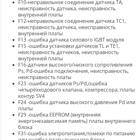
F10-неправильное соединение датчика TA,
неисправность датчика, неисправность
внутренней платы
F12-неправильное соединение датчика TC1,
неисправность датчика, неисправность
внутренней платы
F13 -ошибка датчика силового IGBT модуля
F15 -ошибка установки датчиков TL и TE1,
неисправность датчиков, неисправность
внутренней платы
F16-датчики высокого/низкого сопротивления
Ps, Pd-ошибка подключения, неисправность,
неисправность платы
F23 -ошибка датчиков Ps/Pd,ошибка
четырёхходового клапана, компрессора, платы
контур SV4
F24 -ошибка датчика высокого давления Pd или
платы
F29 -ошибка EEPROM (внутренняя
энергонезависимая память) платы внутреннего
блока
F31-ошибка элетропитания,помехи по питанию
или ошибка платы внешнего блока