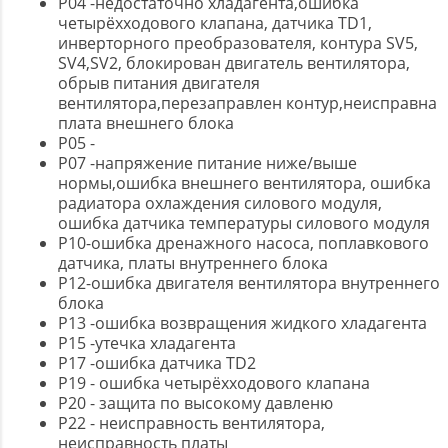
P04 -недостаточно хладагента,ошибка
четырёхходового клапана, датчика TD1,
инверторного преобразователя, контура SV5,
SV4,SV2, блокирован двигатель вентилятора,
обрыв питания двигателя
вентилятора,перезаправлен контур,неисправна
плата внешнего блока
P05 -
P07 -напряжение питание ниже/выше
нормы,ошибка внешнего вентилятора, ошибка
радиатора охлаждения силового модуля,
ошибка датчика температуры силового модуля
P10-ошибка дренажного насоса, поплавкового
датчика, платы внутреннего блока
P12-ошибка двигателя вентилятора внутреннего
блока
P13 -ошибка возвращения жидкого хладагента
P15 -утечка хладагента
P17 -ошибка датчика TD2
P19 - ошибка четырёхходового клапана
P20 - защита по высокому давленю
P22 - неисправность вентилятора,
неисправность платы